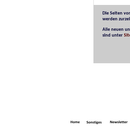
Die Seiten v
werden zurzei
Alle neuen un
sind unter
Si